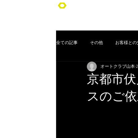
オートクラブ山本/Auto Club YA
全ての記事
その他
お客様との
オートクラブ山本
車検
ポッキリ車検
オー
京都市伏
コンセプト
お客様
クー
スのご依