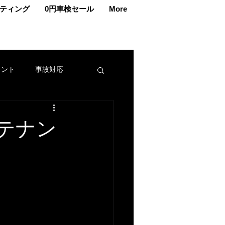
ティング
0円車検セール
More
ェント
事故対応
交換
車メンテナンス
テナン
カー
名義変更