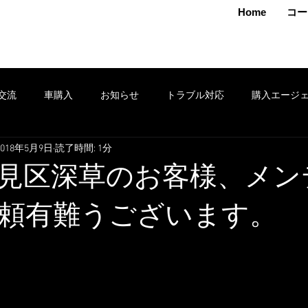
MAMOTO
Home
コー
交流
車購入
お知らせ
トラブル対応
購入エージ
2018年5月9日
読了時間: 1分
クション
車売却
鈑金
安全運転
修理
タイヤ
見区深草のお客様、メン
ポン
セール
損害保険
出張
お得情報
レンタ
頼有難うございます。