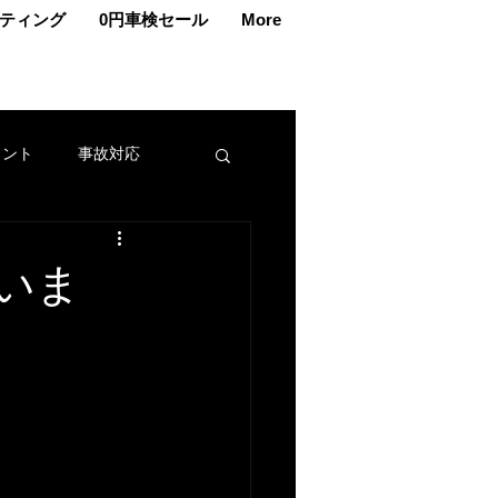
ティング
0円車検セール
More
ェント
事故対応
交換
車メンテナンス
いま
カー
名義変更