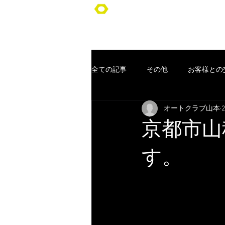
オートクラブ山本/Auto Club YA
全ての記事
その他
お客様との
オートクラブ山本
車検
ポッキリ車検
オー
京都市山
コンセプト
お客様
クー
す。