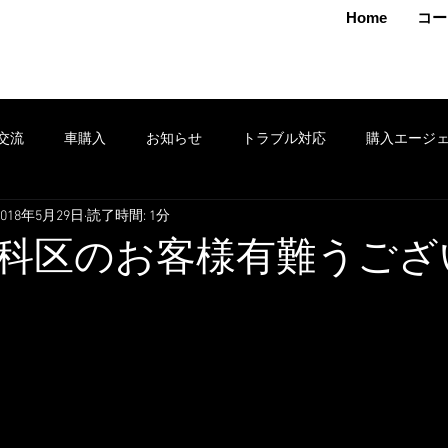
MAMOTO
Home
コー
交流
車購入
お知らせ
トラブル対応
購入エージ
2018年5月29日
読了時間: 1分
クション
車売却
鈑金
安全運転
修理
タイヤ
科区のお客様有難うござ
ポン
セール
損害保険
出張
お得情報
レンタ