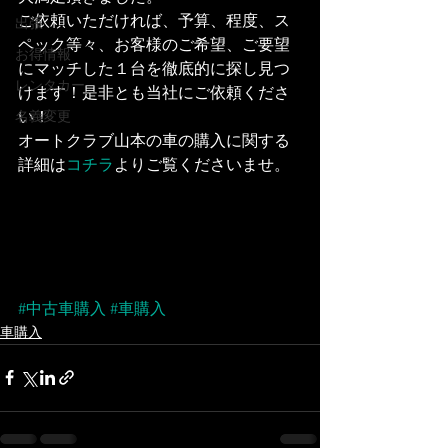
ご依頼いただければ、予算、程度、ス
出張
ペック等々、お客様のご希望、ご要望
お得情報
にマッチした１台を徹底的に探し見つ
レンタカー
けます！是非とも当社にご依頼くださ
い！
名義変更
オートクラブ山本の車の購入に関する
詳細は
コチラ
よりご覧くださいませ。
#中古車購入
#車購入
車購入