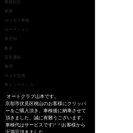
事故対応
車検
ポッキリ車検
オークション
車売却
鈑金
安全運転
修理
タイヤ交換
車メンテナンス
コンセプト
 オートクラブ山本です。
京都市伏見区桃山のお客様にクリッパ
お客様
ーをご購入頂き、車検後に納車させて
クーポン
頂きました。誠に有難うございます。
セール
車検代はサービスです(^ ^)お客様から
損害保険
大満足頂きました。