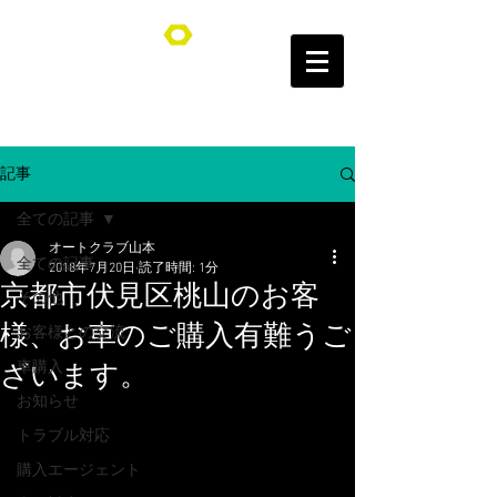
オートクラブ山本/Auto Club YAMAMOTO
記事
全ての記事
オートクラブ山本
全ての記事
2018年7月20日
読了時間: 1分
京都市伏見区桃山のお客
その他
様、お車のご購入有難うご
お客様との交流
車購入
ざいます。
お知らせ
トラブル対応
購入エージェント