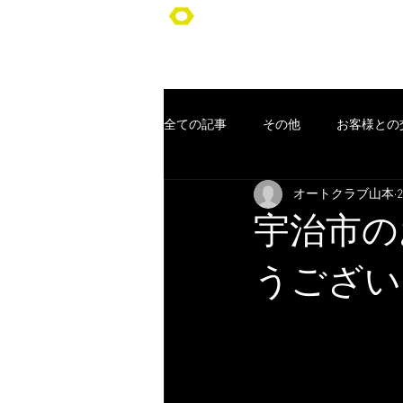
オートクラブ山本/Auto Club YA
全ての記事
その他
お客様との
オートクラブ山本
車検
ポッキリ車検
オー
宇治市の
コンセプト
お客様
クー
うござい