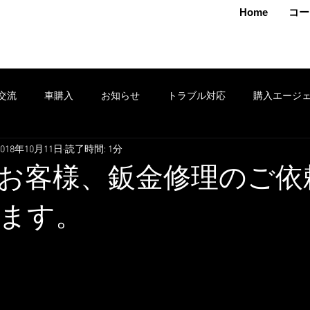
MAMOTO
Home
コー
交流
車購入
お知らせ
トラブル対応
購入エージ
2018年10月11日
読了時間: 1分
クション
車売却
鈑金
安全運転
修理
タイヤ
お客様、鈑金修理のご依
ポン
セール
損害保険
出張
お得情報
レンタ
ます。