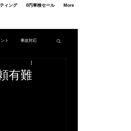
ティング
0円車検セール
More
ェント
事故対応
交換
車メンテナンス
頼有難
カー
名義変更