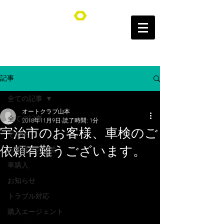
オートクラブ山本/Auto Club YAMAMOTO
記事
全ての記事
オートクラブ山本
全ての記事
2018年11月9日
読了時間: 1分
宇治市のお客様、車検のご
その他
依頼有難うございます。
お客様との交流
車購入
お知らせ
トラブル対応
購入エージェント