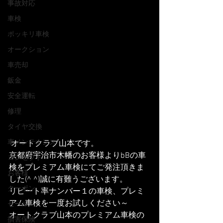
事故対応
車検
ポッキリ車検
オークション
車売却
鈑金
安全運転
修理
タイヤ交換
車メンテナンス
 オートクラブ山本です。
京都府宇治市木幡のお客様よりbBの車
コンセプト
検をプレミアム車検にてご発注頂きま
お客様
した(^ ^)誠に有難うございます。
クーポン
リピート率ナンバー１の車検、プレミ
アム車検を一度お試しください～
セール
オートクラブ山本のプレミアム車検の
損害保険