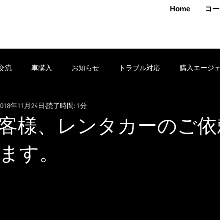
MAMOTO
Home
コー
交流
車購入
お知らせ
トラブル対応
購入エージ
2018年11月24日
読了時間: 1分
クション
車売却
鈑金
安全運転
修理
タイヤ
客様、レンタカーのご依
ポン
セール
損害保険
出張
お得情報
レンタ
ます。