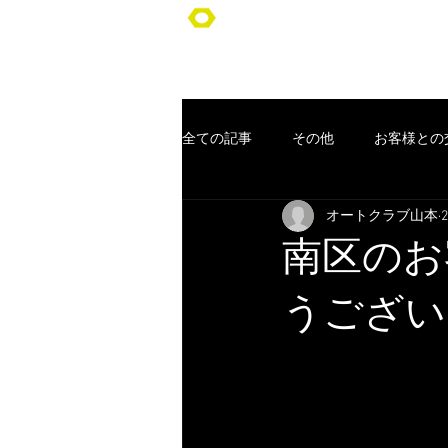
オートクラブ山本/Auto Club YA
全ての記事
その他
お客様との
オートクラブ山本
車検
ポッキリ車検
オー
南区のお
コンセプト
お客様
クー
うござい