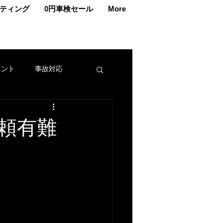
ティング
0円車検セール
More
ェント
事故対応
交換
車メンテナンス
頼有難
カー
名義変更