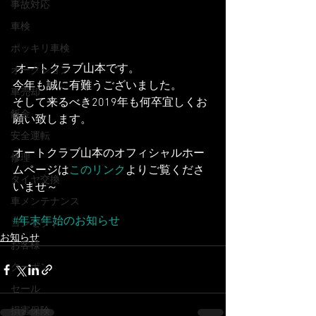
事故対応
車検
ポッキリ車検
 オートクラブ山本です。
オークション
今年も誠に有難うございました。
車売却
そして来るべき2019年も何卒宜しくお
鈑金
願い致します。
安全運転
オートクラブ山本のオフィシャルホー
修理
ムページは
このリンク
よりご覧くださ
タイヤ交換
いませ～
車メンテナンス
#年末年始のお知らせ
コンセプト
お知らせ
お客様
クーポン
セール
損害保険