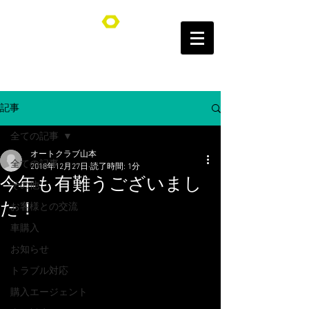
オートクラブ山本/Auto Club YAMAMOTO
記事
全ての記事
オートクラブ山本
全ての記事
2018年12月27日
読了時間: 1分
今年も有難うございまし
その他
た！
お客様との交流
車購入
お知らせ
トラブル対応
購入エージェント