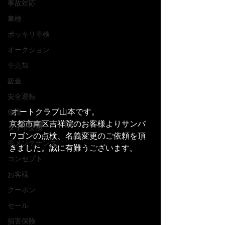
事故対応
車検
ポッキリ車検
オークション
車売却
鈑金
安全運転
 オートクラブ山本です。
修理
京都市南区吉祥院のお客様よりサンバ
タイヤ交換
ワゴンの点検、名義変更のご依頼を頂
車メンテナンス
きました。誠に有難うございます。
コンセプト
お客様
クーポン
セール
損害保険