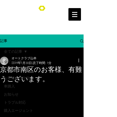
オートクラブ山本/Auto Club YAMAMOTO
記事
全ての記事
オートクラブ山本
全ての記事
2019年1月30日
読了時間: 1分
京都市南区のお客様、有難
その他
うございます。
お客様との交流
車購入
お知らせ
トラブル対応
購入エージェント