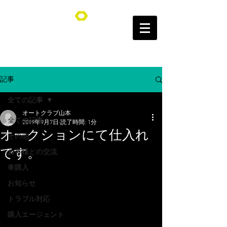
オートクラブ山本/Auto Club YAMAMOTO
記事
全ての記事
オートクラブ山本
全ての記事
2019年9月7日
読了時間: 1分
オークションにて仕入れ
その他
です。
お客様との交流
車購入
お知らせ
トラブル対応
購入エージェント