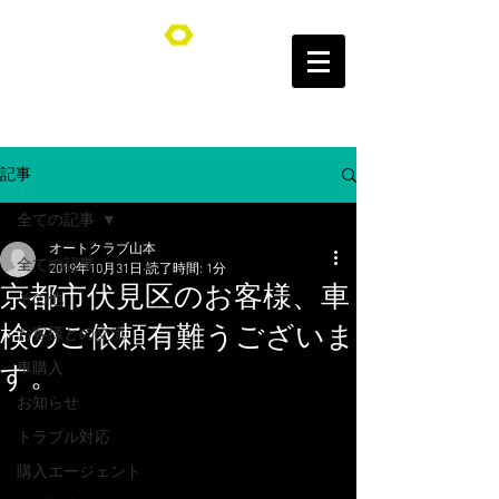
オートクラブ山本/Auto Club YAMAMOTO
記事
全ての記事
オートクラブ山本
全ての記事
2019年10月31日
読了時間: 1分
京都市伏見区のお客様、車
その他
検のご依頼有難うございま
お客様との交流
車購入
す。
お知らせ
トラブル対応
購入エージェント