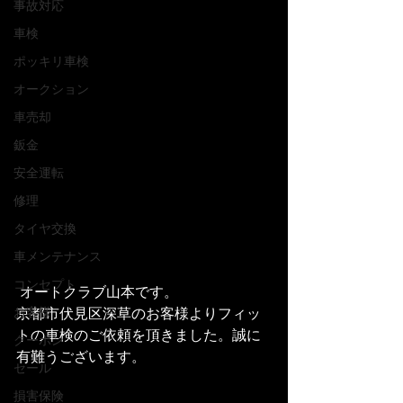
事故対応
車検
ポッキリ車検
オークション
車売却
鈑金
安全運転
修理
タイヤ交換
車メンテナンス
コンセプト
 オートクラブ山本です。
京都市伏見区深草のお客様よりフィッ
お客様
トの車検のご依頼を頂きました。誠に
クーポン
有難うございます。
セール
損害保険